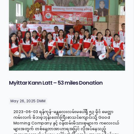
FRESKO
COMMERICAL
CAREER
O-MAR
VOICE OF CUSTOMERS
STAR
GARDEN
Myittar Kann Latt – 53 miles Donation
May 26, 2025
DMM
2023-06-03 ရန်ကုန်-မန္တလေးလမ်းမပေါ်ရှိ ၅၃ မိုင် မေတ္တာ
ကမ်းလက် မိဘမဲ့ဘုန်းတော်ကြီးစာသင်ကျောင်းသို့ Good
Morning Company နှင့် ဝန်ထမ်းမိသားစုများက ကလေးငယ်
များအတွက် တစ်နေ့တာအာဟာရအပြင် လိုအပ်နေသည့်