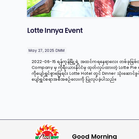
Lotte Innya Event
May 27, 2025
DMM
2022-06-15 ရန်ကုန်မြို့ရဲ့ အထင်ကရနေရာလေး တစ်ခုဖြစ်
Company မှ ကိုရီးယားနိုင်ငံမှ ထုတ်လုပ်ထားတဲ့ Lotte Pie မု
ကိုပျော်ရွှင်စွာဖြေရင်း Lotte Hotel တွင် Dinner သုံးဆောင်ခွ
ပျော်ရွှင်စရာအစီအစဉ်လေးကို ပြုလုပ်ခဲ့ပါသည်။
Good Morning