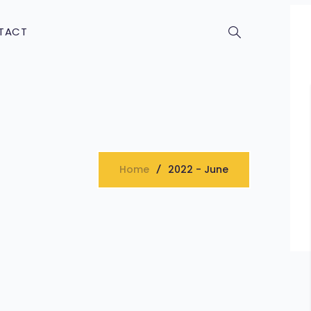
TACT
Home
2022 - June