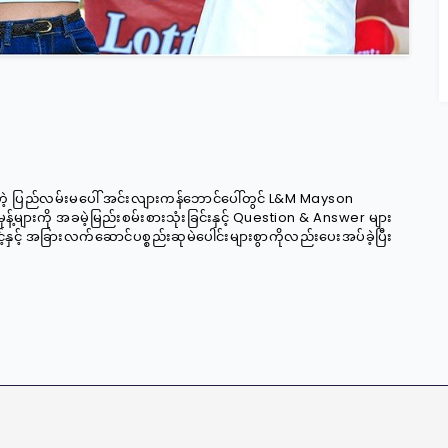
တဲ့ ပြည်လမ်းမပေါ် အင်းလျားကန်ဘောင်ပေါ်တွင် L&M Mayson
န့်များကို အခမဲ့မြည်းစမ်းစားသုံးခြင်းနှင့် Question & Answer များ
င့်နှင့် အခြားလက်ဆောင်ပစ္စည်း‌ဆုမဲပေါင်းများစွာကိုလည်းပေးအပ်ခဲ့ပြီး