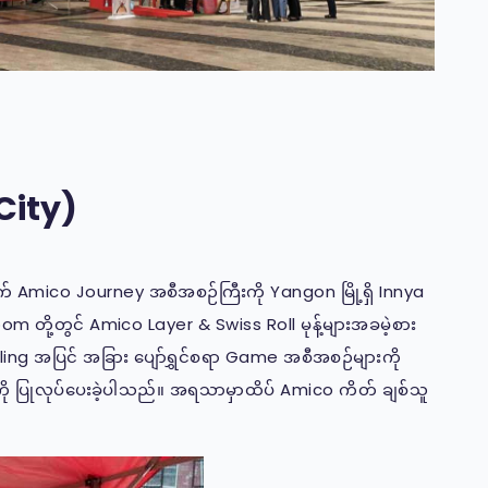
City)
Amico Journey အစီအစဉ်ကြီးကို Yangon မြို့ရှိ Innya
ို့တွင် Amico Layer & Swiss Roll မုန့်များအခမဲ့စား
 Bowling အပြင် အခြား ပျော်ရွှင်စရာ Game အစီအစဉ်များကို
ု ပြုလုပ်ပေးခဲ့ပါသည်။ အရသာမှာထိပ် Amico ကိတ် ချစ်သူ