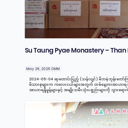
Su Taung Pyae Monastery – Than 
May 26, 2025
DMM
2024-05-04 ဆုတောင်းပြည့် (သန်လျင်) မိဘမဲ့ဘုန်းတော်က
မိသားစုများက ကလေးငယ်များအတွက် တစ်နေ့တာအာဟာရအပြင် 
အာဟာရနို့မှုန့်များနှင့် အမျိုးသမီးသုံးပစ္စည်းများကို သွားရောက