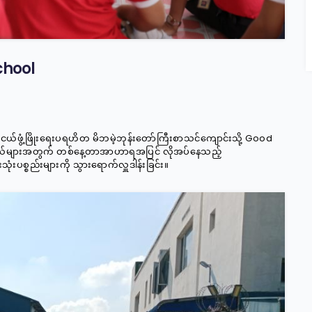
chool
လူငယ်ဖွံ့ဖြိုးရေးပရဟိတ မိဘမဲ့ဘုန်းတော်ကြီးစာသင်ကျောင်းသို့ Good
ငယ်များအတွက် တစ်နေ့တာအာဟာရအပြင် လိုအပ်နေသည့်
ံးပစ္စည်းများကို သွားရောက်လှူဒါန်းခြင်း။