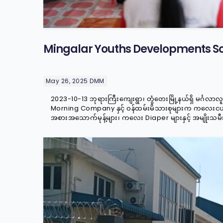
Mingalar Youths Developments S
May 26, 2025
DMM
2023-10-13 ဘုရားကြီးကျေးရွာ၊ တွံတေးမြို့နယ်ရှိ မင်္ဂလာ
Morning Company နှင့် ဝန်ထမ်းမိသားစုများက ကလေး
အစားအသောက်မုန့်များ၊ ကလေး Diaper များနှင့် အမျိုးသမီးသု