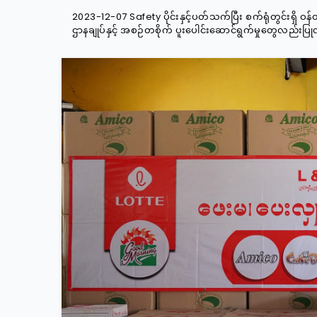
2023-12-07 Safety ပိုင်းနှင့်ပတ်သက်ပြီး စက်ရုံတွင်းရှိ ဝန
ဌာနချုပ်နှင့် အစဉ်တစိုက် ပူးပေါင်းဆောင်ရွက်မှုတွေလည်းပြ