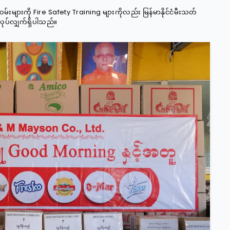
်ထမ်းများကို Fire Safety Training များကိုလည်း မြန်မာနိုင်ငံမီးသတ်
ုလုပ်လျှက်ရှိပါသည်။