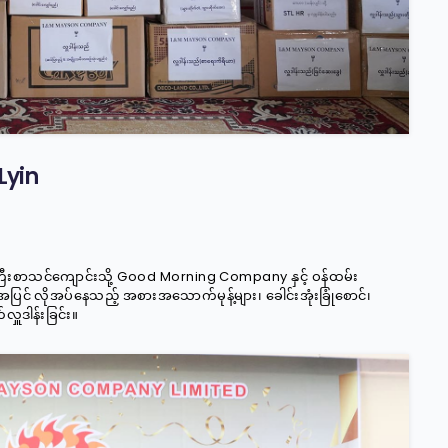
Lyin
ြီးစာသင်ကျောင်းသို့ Good Morning Company နှင့် ဝန်ထမ်း
လိုအပ်နေသည့် အစားအသောက်မုန့်များ၊ ခေါင်းအုံးခြုံစောင်၊
်လှူဒါန်းခြင်း။